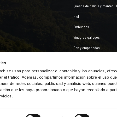
Quesos de galicia y mantequil
Miel
Embutidos
Vinagres gallegos
Pan y empanadas
ies
Legales
web se usan para personalizar el contenido y los anuncios, ofrec
Aviso legal
Política de pr
ar el tráfico. Además, compartimos información sobre el uso que
tners de redes sociales, publicidad y análisis web, quienes pue
ación que les haya proporcionado o que hayan recopilado a parti
vicios.