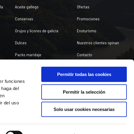
la
Aceite gallego
Ofertas
Conservas
Promociones
Orujos y licores de galicia
Enoturismo
Dulces
Nuestros clientes opinan
Packs maridaje
Contacto
Permitir todas las cookies
er funciones
ivacidad
Condiciones de venta
Política de cookies
 haga del
Permitir la selección
den
r del uso
Solo usar cookies necesarias
Diseño web SGM