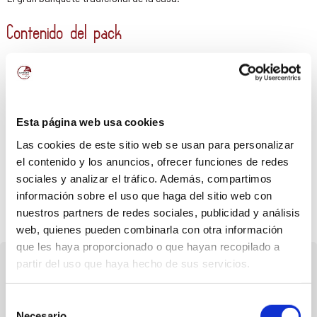
Contenido del pack
Vinos:
Viñaredo Mencía joven
Viñaredo Godello joven
Esta página web usa cookies
Embutidos y acompañamiento:
Las cookies de este sitio web se usan para personalizar
1 kg de Chorizo Marucho
el contenido y los anuncios, ofrecer funciones de redes
1 kg de Salchichón Marucho
sociales y analizar el tráfico. Además, compartimos
información sobre el uso que haga del sitio web con
Hogaza de Pan gallego de horno de leña
nuestros partners de redes sociales, publicidad y análisis
web, quienes pueden combinarla con otra información
que les haya proporcionado o que hayan recopilado a
partir del uso que haya hecho de sus servicios.
Selección
Envíos solo a península
Necesario